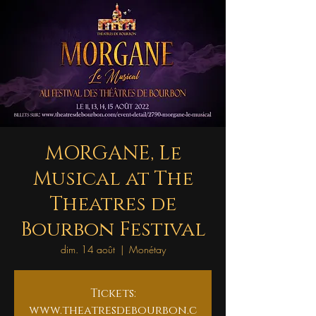
MORGANE, Le
Musical at The
Theatres de
Bourbon Festival
dim. 14 août
  |  
Monétay
Tickets:
www.theatresdebourbon.c